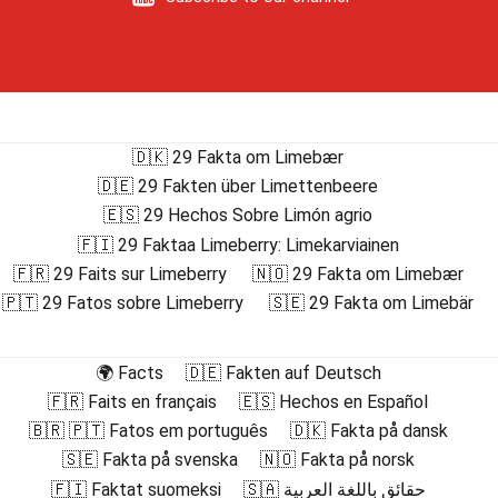
🇩🇰 29 Fakta om Limebær
🇩🇪 29 Fakten über Limettenbeere
🇪🇸 29 Hechos Sobre Limón agrio
🇫🇮 29 Faktaa Limeberry: Limekarviainen
🇫🇷 29 Faits sur Limeberry
🇳🇴 29 Fakta om Limebær
🇵🇹 29 Fatos sobre Limeberry
🇸🇪 29 Fakta om Limebär
🌍 Facts
🇩🇪 Fakten auf Deutsch
🇫🇷 Faits en français
🇪🇸 Hechos en Español
🇧🇷 🇵🇹 Fatos em português
🇩🇰 Fakta på dansk
🇸🇪 Fakta på svenska
🇳🇴 Fakta på norsk
🇫🇮 Faktat suomeksi
🇸🇦 حقائق باللغة العربية