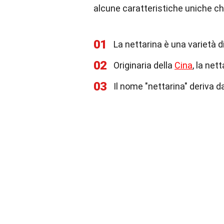
alcune caratteristiche uniche ch
01
La nettarina è una varietà d
02
Originaria della
Cina
, la net
03
Il nome "nettarina" deriva da