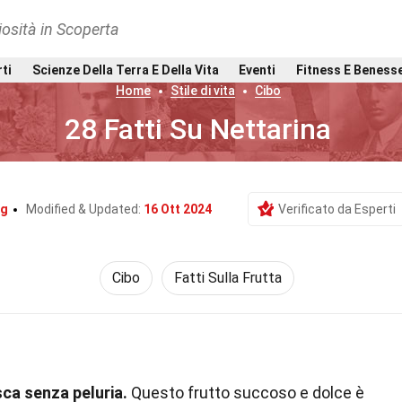
osità in Scoperta
rti
Scienze Della Terra E Della Vita
Eventi
Fitness E Beness
Home
Stile di vita
Cibo
28 Fatti Su Nettarina
ng
Modified & Updated:
16 Ott 2024
Verificato da Esperti
Cibo
Fatti Sulla Frutta
sca senza peluria.
Questo frutto succoso e dolce è