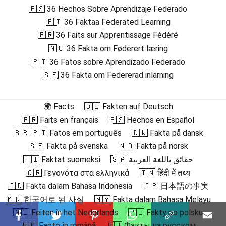
🇪🇸 36 Hechos Sobre Aprendizaje Federado
🇫🇮 36 Faktaa Federated Learning
🇫🇷 36 Faits sur Apprentissage Fédéré
🇳🇴 36 Fakta om Føderert læring
🇵🇹 36 Fatos sobre Aprendizado Federado
🇸🇪 36 Fakta om Federerad inlärning
🌍 Facts
🇩🇪 Fakten auf Deutsch
🇫🇷 Faits en français
🇪🇸 Hechos en Español
🇧🇷 🇵🇹 Fatos em português
🇩🇰 Fakta på dansk
🇸🇪 Fakta på svenska
🇳🇴 Fakta på norsk
🇫🇮 Faktat suomeksi
🇸🇦 حقائق باللغة العربية
🇬🇷 Γεγονότα στα ελληνικά
🇮🇳 हिंदी में तथ्य
🇮🇩 Fakta dalam Bahasa Indonesia
🇯🇵 日本語の事実
🇰🇷 한국어로 된 사실
🇲🇾 Fakta dalam Bahasa Melayu
🇳🇱 Feiten in het Nederlands
🇵🇱 Fakty po polsku
🇷🇴 Fapte în română
🇷🇺 Факты на русском