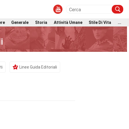
ere
Generale
Storia
Attività Umane
Stile Di Vita
...
i
ti
Linee Guida Editoriali