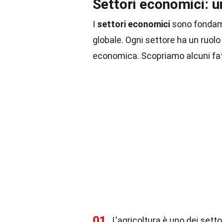
Settori economici: 
I
settori economici
sono fondam
globale. Ogni settore ha un ruolo
economica. Scopriamo alcuni fatt
01
L'agricoltura è uno dei sett