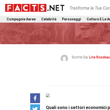
Trasforma la Tua Curi
Compagnie Aeree
Celebrità
Personaggi
Cultura E Le A
Scritto Da:
Lita Rondea
Quali sono i settori economici 