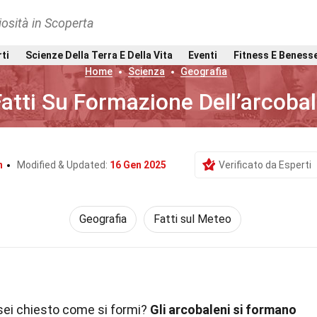
osità in Scoperta
rti
Scienze Della Terra E Della Vita
Eventi
Fitness E Beness
Home
Scienza
Geografia
Fatti Su Formazione Dell’arcoba
n
Modified & Updated:
16 Gen 2025
Verificato da Esperti
Geografia
Fatti sul Meteo
 sei chiesto come si formi?
Gli arcobaleni si formano