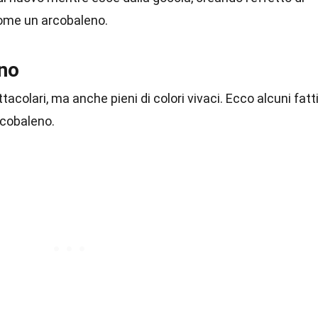
ome un arcobaleno.
eno
acolari, ma anche pieni di colori vivaci. Ecco alcuni fatt
rcobaleno.