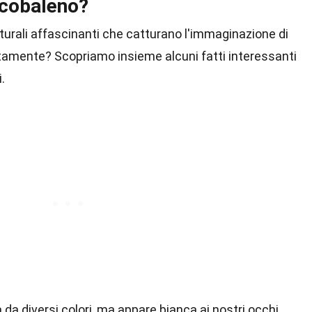
rcobaleno?
rali affascinanti che catturano l'immaginazione di
amente? Scopriamo insieme alcuni fatti interessanti
.
da diversi colori, ma appare bianca ai nostri occhi.