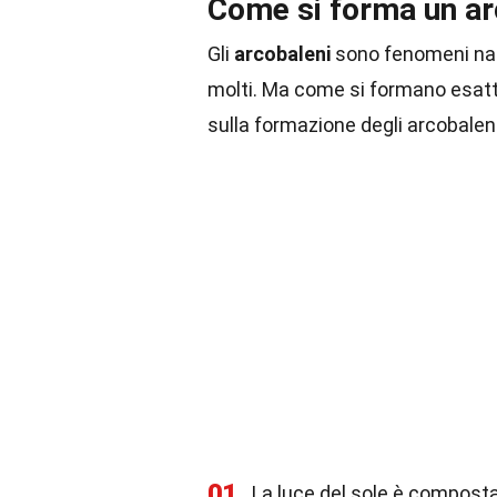
Come si forma un a
Gli
arcobaleni
sono fenomeni natu
molti. Ma come si formano esatt
sulla formazione degli arcobaleni
01
La luce del sole è composta 