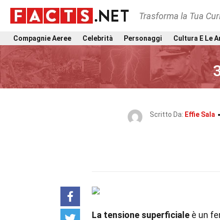
Trasforma la Tua Curi
Compagnie Aeree
Celebrità
Personaggi
Cultura E Le A
3
Scritto Da:
Effie Sala
La tensione superficiale
è un fe