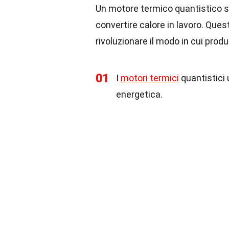
Un motore termico quantistico sf
convertire calore in lavoro. Ques
rivoluzionare il modo in cui prod
01
I
motori termici
quantistici u
energetica.