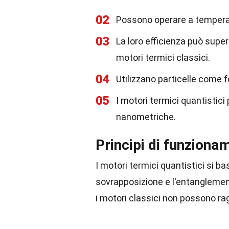
02
Possono operare a temperatu
03
La loro efficienza può supera
motori termici classici.
04
Utilizzano particelle come f
05
I motori termici quantistic
nanometriche.
Principi di funziona
I motori termici quantistici si 
sovrapposizione e l'entanglement
i motori classici non possono ra