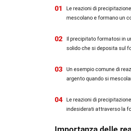
01
Le reazioni di precipitazio
mescolano e formano un co
02
Il precipitato formatosi in 
solido che si deposita sul f
03
Un esempio comune di reazio
argento quando si mescolano 
04
Le reazioni di precipitazion
indesiderati attraverso la fo
Importanza delle rea