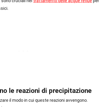
e sono cruciali nel
trattamento delle acque reflue
per
sici.
no le reazioni di precipitazione
zare il modo in cui queste reazioni avvengono.