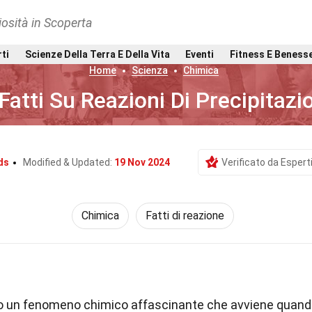
osità in Scoperta
rti
Scienze Della Terra E Della Vita
Eventi
Fitness E Beness
Home
Scienza
Chimica
Fatti Su Reazioni Di Precipitazi
ds
Modified & Updated:
19 Nov 2024
Verificato da Espert
Chimica
Fatti di reazione
ono un fenomeno chimico affascinante che avviene quan