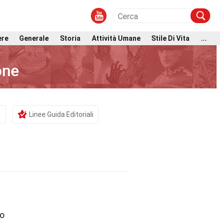
ere
Generale
Storia
Attività Umane
Stile Di Vita
...
one
i
Linee Guida Editoriali
do