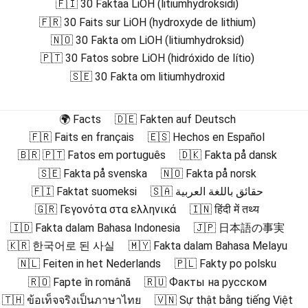
🇫🇮 30 Faktaa LiOH (litiumhydroksidi)
🇫🇷 30 Faits sur LiOH (hydroxyde de lithium)
🇳🇴 30 Fakta om LiOH (litiumhydroksid)
🇵🇹 30 Fatos sobre LiOH (hidróxido de lítio)
🇸🇪 30 Fakta om litiumhydroxid
🌍 Facts
🇩🇪 Fakten auf Deutsch
🇫🇷 Faits en français
🇪🇸 Hechos en Español
🇧🇷 🇵🇹 Fatos em português
🇩🇰 Fakta på dansk
🇸🇪 Fakta på svenska
🇳🇴 Fakta på norsk
🇫🇮 Faktat suomeksi
🇸🇦 حقائق باللغة العربية
🇬🇷 Γεγονότα στα ελληνικά
🇮🇳 हिंदी में तथ्य
🇮🇩 Fakta dalam Bahasa Indonesia
🇯🇵 日本語の事実
🇰🇷 한국어로 된 사실
🇲🇾 Fakta dalam Bahasa Melayu
🇳🇱 Feiten in het Nederlands
🇵🇱 Fakty po polsku
🇷🇴 Fapte în română
🇷🇺 Факты на русском
🇹🇭 ข้อเท็จจริงเป็นภาษาไทย
🇻🇳 Sự thật bằng tiếng Việt