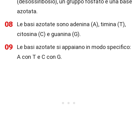
(desossiribosio), un gruppo fosfato e una base
azotata.
08
Le basi azotate sono adenina (A), timina (T),
citosina (C) e guanina (G).
09
Le basi azotate si appaiano in modo specifico:
A con T e C con G.