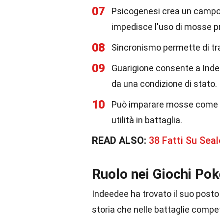
07
Psicogenesi crea un campo 
impedisce l'uso di mosse pri
08
Sincronismo permette di tras
09
Guarigione consente a Indee
da una condizione di stato.
10
Può imparare mosse come P
utilità in battaglia.
READ ALSO:
38 Fatti Su Se
Ruolo nei Giochi P
Indeedee ha trovato il suo posto i
storia che nelle battaglie compet