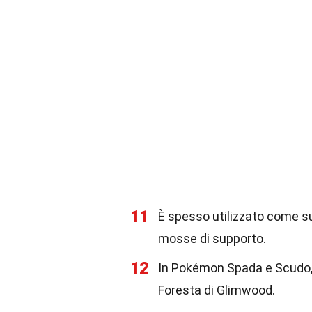
11
È spesso utilizzato come su
mosse di supporto.
12
In Pokémon Spada e Scudo, 
Foresta di Glimwood.