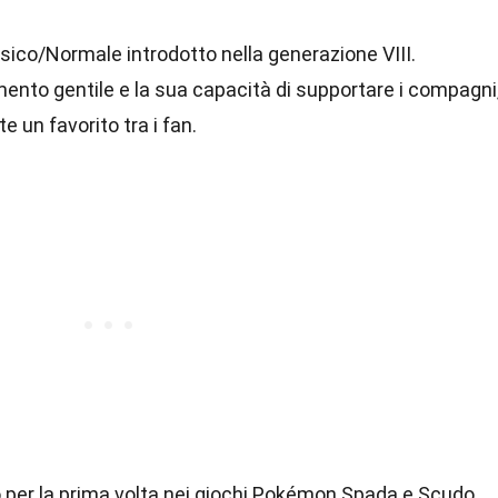
ico/Normale introdotto nella generazione VIII.
ento gentile e la sua capacità di supportare i compagni
 un favorito tra i fan.
 per la prima volta nei giochi Pokémon Spada e Scudo.