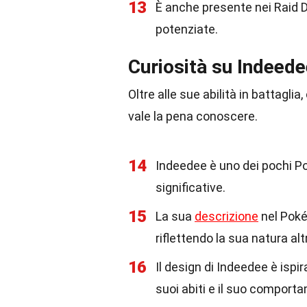
13
È anche presente nei Raid 
potenziate.
Curiosità su Indeede
Oltre alle sue abilità in battagli
vale la pena conoscere.
14
Indeedee è uno dei pochi 
significative.
15
La sua
descrizione
nel Poké
riflettendo la sua natura alt
16
Il design di Indeedee è isp
suoi abiti e il suo comport