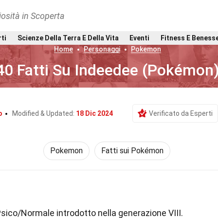
osità in Scoperta
rti
Scienze Della Terra E Della Vita
Eventi
Fitness E Beness
Home
Personaggi
Pokemon
40 Fatti Su Indeedee (Pokémon
o
Modified & Updated:
18 Dic 2024
Verificato da Esperti
Pokemon
Fatti sui Pokémon
sico/Normale introdotto nella generazione VIII.