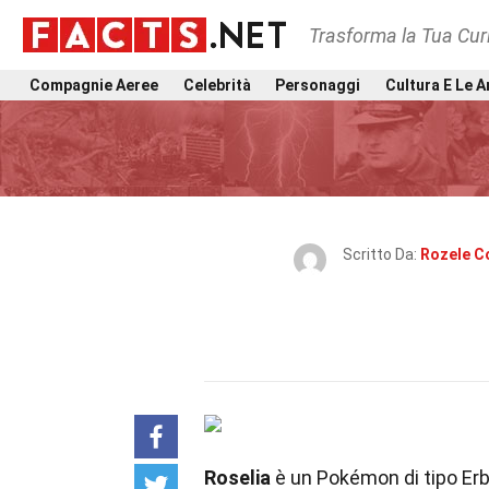
Trasforma la Tua Curi
Compagnie Aeree
Celebrità
Personaggi
Cultura E Le A
Scritto Da:
Rozele C
Roselia
è un Pokémon di tipo Erb