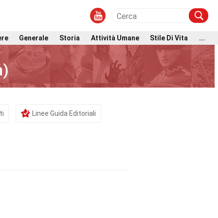
ere
Generale
Storia
Attività Umane
Stile Di Vita
...
n)
ti
Linee Guida Editoriali