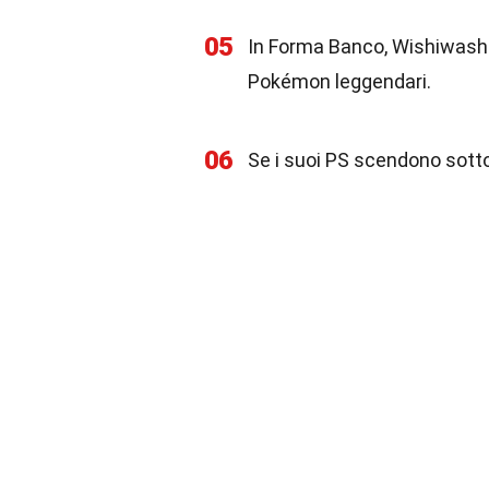
05
In Forma Banco, Wishiwashi 
Pokémon leggendari.
06
Se i suoi PS scendono sotto 