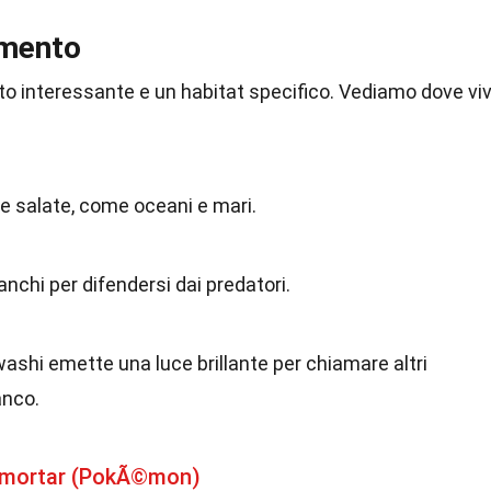
amento
 interessante e un habitat specifico. Vediamo dove vi
e salate, come oceani e mari.
nchi per difendersi dai predatori.
washi emette una luce brillante per chiamare altri
anco.
gmortar (PokÃ©mon)