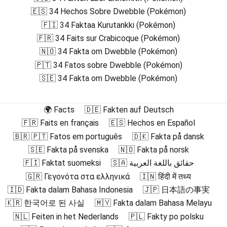
🇪🇸 34 Hechos Sobre Dwebble (Pokémon)
🇫🇮 34 Faktaa Kurutankki (Pokémon)
🇫🇷 34 Faits sur Crabicoque (Pokémon)
🇳🇴 34 Fakta om Dwebble (Pokémon)
🇵🇹 34 Fatos sobre Dwebble (Pokémon)
🇸🇪 34 Fakta om Dwebble (Pokémon)
🌍 Facts
🇩🇪 Fakten auf Deutsch
🇫🇷 Faits en français
🇪🇸 Hechos en Español
🇧🇷 🇵🇹 Fatos em português
🇩🇰 Fakta på dansk
🇸🇪 Fakta på svenska
🇳🇴 Fakta på norsk
🇫🇮 Faktat suomeksi
🇸🇦 حقائق باللغة العربية
🇬🇷 Γεγονότα στα ελληνικά
🇮🇳 हिंदी में तथ्य
🇮🇩 Fakta dalam Bahasa Indonesia
🇯🇵 日本語の事実
🇰🇷 한국어로 된 사실
🇲🇾 Fakta dalam Bahasa Melayu
🇳🇱 Feiten in het Nederlands
🇵🇱 Fakty po polsku