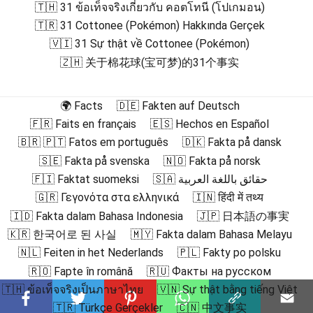
🇹🇭 31 ข้อเท็จจริงเกี่ยวกับ คอตโทนี (โปเกมอน)
🇹🇷 31 Cottonee (Pokémon) Hakkında Gerçek
🇻🇮 31 Sự thật về Cottonee (Pokémon)
🇿🇭 关于棉花球(宝可梦)的31个事实
🌍 Facts
🇩🇪 Fakten auf Deutsch
🇫🇷 Faits en français
🇪🇸 Hechos en Español
🇧🇷 🇵🇹 Fatos em português
🇩🇰 Fakta på dansk
🇸🇪 Fakta på svenska
🇳🇴 Fakta på norsk
🇫🇮 Faktat suomeksi
🇸🇦 حقائق باللغة العربية
🇬🇷 Γεγονότα στα ελληνικά
🇮🇳 हिंदी में तथ्य
🇮🇩 Fakta dalam Bahasa Indonesia
🇯🇵 日本語の事実
🇰🇷 한국어로 된 사실
🇲🇾 Fakta dalam Bahasa Melayu
🇳🇱 Feiten in het Nederlands
🇵🇱 Fakty po polsku
🇷🇴 Fapte în română
🇷🇺 Факты на русском
🇹🇭 ข้อเท็จจริงเป็นภาษาไทย
🇻🇳 Sự thật bằng tiếng Việt
🇹🇷 Türkçe Gerçekler
🇨🇳 中文事实