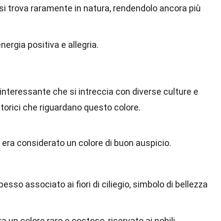
e si trova raramente in natura, rendendolo ancora più
ergia positiva e allegria.
e interessante che si intreccia con diverse culture e
 storici che riguardano questo colore.
io era considerato un colore di buon auspicio.
spesso associato ai fiori di ciliegio, simbolo di bellezza
ra un colore raro e costoso, riservato ai nobili.