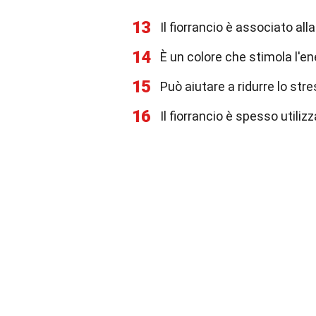
13
Il fiorrancio è associato alla
14
È un colore che stimola l'en
15
Può aiutare a ridurre lo stre
16
Il fiorrancio è spesso utiliz