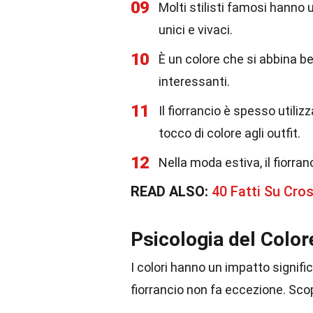
09
Molti stilisti famosi hanno ut
unici e vivaci.
10
È un colore che si abbina ben
interessanti.
11
Il fiorrancio è spesso utili
tocco di colore agli outfit.
12
Nella moda estiva, il fiorra
READ ALSO:
40 Fatti Su Cro
Psicologia del Color
I colori hanno un impatto signifi
fiorrancio non fa eccezione. Sc