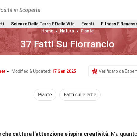
osità in Scoperta
rti
Scienze Della Terra E Della Vita
Eventi
Fitness E Beness
Home
Natura
Piante
37 Fatti Su Fiorrancio
eet
Modified & Updated:
17 Gen 2025
Verificato da Espert
Piante
Fatti sulle erbe
e che cattura l'attenzione e ispira creatività.
Ma quant