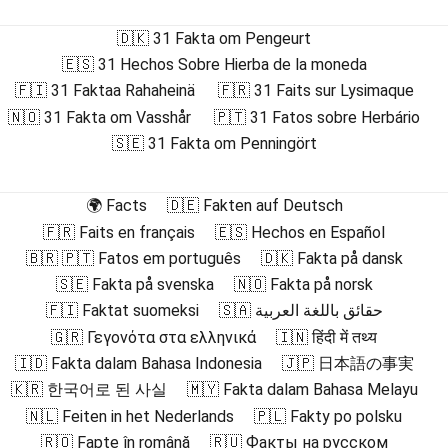
🇩🇰 31 Fakta om Pengeurt
🇪🇸 31 Hechos Sobre Hierba de la moneda
🇫🇮 31 Faktaa Rahaheinä
🇫🇷 31 Faits sur Lysimaque
🇳🇴 31 Fakta om Vasshår
🇵🇹 31 Fatos sobre Herbário
🇸🇪 31 Fakta om Penningört
🌍 Facts
🇩🇪 Fakten auf Deutsch
🇫🇷 Faits en français
🇪🇸 Hechos en Español
🇧🇷 🇵🇹 Fatos em português
🇩🇰 Fakta på dansk
🇸🇪 Fakta på svenska
🇳🇴 Fakta på norsk
🇫🇮 Faktat suomeksi
🇸🇦 حقائق باللغة العربية
🇬🇷 Γεγονότα στα ελληνικά
🇮🇳 हिंदी में तथ्य
🇮🇩 Fakta dalam Bahasa Indonesia
🇯🇵 日本語の事実
🇰🇷 한국어로 된 사실
🇲🇾 Fakta dalam Bahasa Melayu
🇳🇱 Feiten in het Nederlands
🇵🇱 Fakty po polsku
🇷🇴 Fapte în română
🇷🇺 Факты на русском