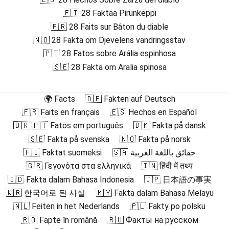
🇫🇮 28 Faktaa Pirunkeppi
🇫🇷 28 Faits sur Bâton du diable
🇳🇴 28 Fakta om Djevelens vandringsstav
🇵🇹 28 Fatos sobre Arália espinhosa
🇸🇪 28 Fakta om Aralia spinosa
🌍 Facts
🇩🇪 Fakten auf Deutsch
🇫🇷 Faits en français
🇪🇸 Hechos en Español
🇧🇷 🇵🇹 Fatos em português
🇩🇰 Fakta på dansk
🇸🇪 Fakta på svenska
🇳🇴 Fakta på norsk
🇫🇮 Faktat suomeksi
🇸🇦 حقائق باللغة العربية
🇬🇷 Γεγονότα στα ελληνικά
🇮🇳 हिंदी में तथ्य
🇮🇩 Fakta dalam Bahasa Indonesia
🇯🇵 日本語の事実
🇰🇷 한국어로 된 사실
🇲🇾 Fakta dalam Bahasa Melayu
🇳🇱 Feiten in het Nederlands
🇵🇱 Fakty po polsku
🇷🇴 Fapte în română
🇷🇺 Факты на русском