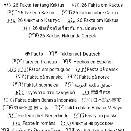
🇲🇸 26 Fakta tentang Kaktus
🇳🇴 26 Fakta om Kaktus
🇵🇱 26 Fakty o Kaktus
🇵🇹 26 Fatos sobre Cacto
🇷🇺 26 Факты о Кактус
🇸🇪 26 Fakta om Kaktus
🇹🇭 26 ข้อเท็จจริงเกี่ยวกับ กระบองเพชร
🇹🇷 26 Kaktüs Hakkında Gerçek
🌍 Facts
🇩🇪 Fakten auf Deutsch
🇫🇷 Faits en français
🇪🇸 Hechos en Español
🇧🇷 🇵🇹 Fatos em português
🇩🇰 Fakta på dansk
🇸🇪 Fakta på svenska
🇳🇴 Fakta på norsk
🇫🇮 Faktat suomeksi
🇸🇦 حقائق باللغة العربية
🇬🇷 Γεγονότα στα ελληνικά
🇮🇳 हिंदी में तथ्य
🇮🇩 Fakta dalam Bahasa Indonesia
🇯🇵 日本語の事実
🇰🇷 한국어로 된 사실
🇲🇾 Fakta dalam Bahasa Melayu
🇳🇱 Feiten in het Nederlands
🇵🇱 Fakty po polsku
🇷🇴 Fapte în română
🇷🇺 Факты на русском
🇹🇭 ข้อเท็จจริงเป็นภาษาไทย
🇻🇳 Sự thật bằng tiếng Việt