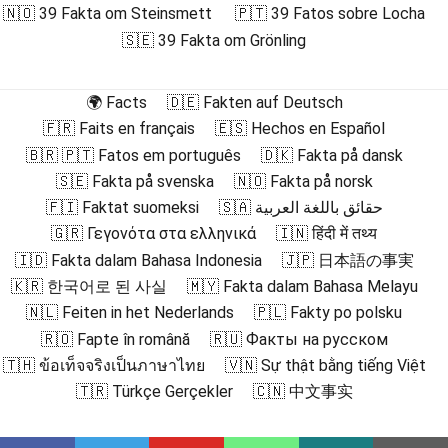
🇳🇴 39 Fakta om Steinsmett
🇵🇹 39 Fatos sobre Locha
🇸🇪 39 Fakta om Grönling
🌍 Facts
🇩🇪 Fakten auf Deutsch
🇫🇷 Faits en français
🇪🇸 Hechos en Español
🇧🇷 🇵🇹 Fatos em português
🇩🇰 Fakta på dansk
🇸🇪 Fakta på svenska
🇳🇴 Fakta på norsk
🇫🇮 Faktat suomeksi
🇸🇦 حقائق باللغة العربية
🇬🇷 Γεγονότα στα ελληνικά
🇮🇳 हिंदी में तथ्य
🇮🇩 Fakta dalam Bahasa Indonesia
🇯🇵 日本語の事実
🇰🇷 한국어로 된 사실
🇲🇾 Fakta dalam Bahasa Melayu
🇳🇱 Feiten in het Nederlands
🇵🇱 Fakty po polsku
🇷🇴 Fapte în română
🇷🇺 Факты на русском
🇹🇭 ข้อเท็จจริงเป็นภาษาไทย
🇻🇳 Sự thật bằng tiếng Việt
🇹🇷 Türkçe Gerçekler
🇨🇳 中文事实