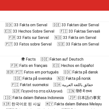
🇩🇰 33 Fakta om Serval
🇩🇪 33 Fakten über Serval
🇪🇸 33 Hechos Sobre Serval
🇫🇮 33 Faktaa Servaali
🇫🇷 33 Faits sur Serval
🇳🇴 33 Fakta om Serval
🇵🇹 33 Fatos sobre Serval
🇸🇪 33 Fakta om Serval
🌍 Facts
🇩🇪 Fakten auf Deutsch
🇫🇷 Faits en français
🇪🇸 Hechos en Español
🇧🇷 🇵🇹 Fatos em português
🇩🇰 Fakta på dansk
🇸🇪 Fakta på svenska
🇳🇴 Fakta på norsk
🇫🇮 Faktat suomeksi
🇸🇦 حقائق باللغة العربية
🇬🇷 Γεγονότα στα ελληνικά
🇮🇳 हिंदी में तथ्य
🇮🇩 Fakta dalam Bahasa Indonesia
🇯🇵 日本語の事実
🇰🇷 한국어로 된 사실
🇲🇾 Fakta dalam Bahasa Melayu