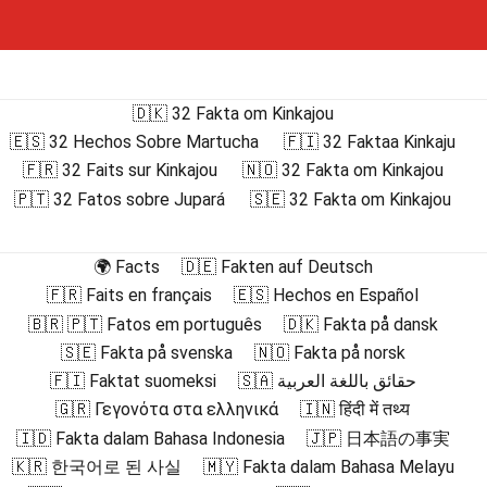
🇩🇰 32 Fakta om Kinkajou
🇪🇸 32 Hechos Sobre Martucha
🇫🇮 32 Faktaa Kinkaju
🇫🇷 32 Faits sur Kinkajou
🇳🇴 32 Fakta om Kinkajou
🇵🇹 32 Fatos sobre Jupará
🇸🇪 32 Fakta om Kinkajou
🌍 Facts
🇩🇪 Fakten auf Deutsch
🇫🇷 Faits en français
🇪🇸 Hechos en Español
🇧🇷 🇵🇹 Fatos em português
🇩🇰 Fakta på dansk
🇸🇪 Fakta på svenska
🇳🇴 Fakta på norsk
🇫🇮 Faktat suomeksi
🇸🇦 حقائق باللغة العربية
🇬🇷 Γεγονότα στα ελληνικά
🇮🇳 हिंदी में तथ्य
🇮🇩 Fakta dalam Bahasa Indonesia
🇯🇵 日本語の事実
🇰🇷 한국어로 된 사실
🇲🇾 Fakta dalam Bahasa Melayu