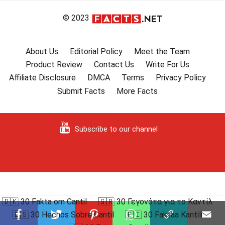
© 2023
About Us
Editorial Policy
Meet the Team
Product Review
Contact Us
Write For Us
Affiliate Disclosure
DMCA
Terms
Privacy Policy
Submit Facts
More Facts
Subscribe to our channel
🇩🇰 30 Fakta om Cantil
🇬🇷 30 Γεγονότα για το Καντίλ
🇪🇸 30 Hechos Sobre Cantil
🇫🇮 30 Faktaa Kantili