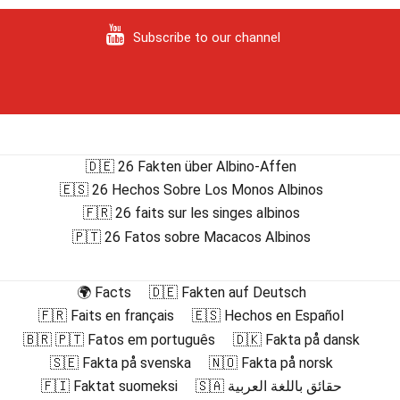
Subscribe to our channel
🇩🇪 26 Fakten über Albino-Affen
🇪🇸 26 Hechos Sobre Los Monos Albinos
🇫🇷 26 faits sur les singes albinos
🇵🇹 26 Fatos sobre Macacos Albinos
🌍 Facts
🇩🇪 Fakten auf Deutsch
🇫🇷 Faits en français
🇪🇸 Hechos en Español
🇧🇷 🇵🇹 Fatos em português
🇩🇰 Fakta på dansk
🇸🇪 Fakta på svenska
🇳🇴 Fakta på norsk
🇫🇮 Faktat suomeksi
🇸🇦 حقائق باللغة العربية