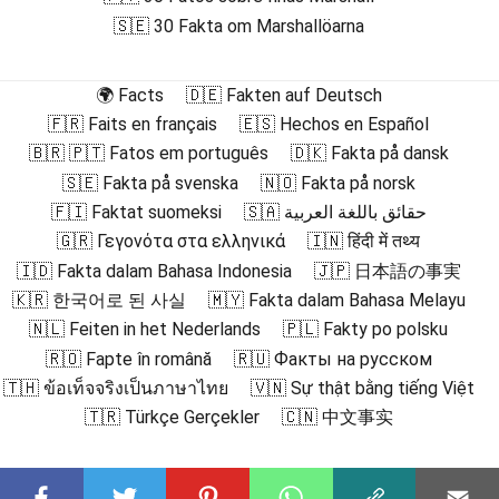
🇸🇪 30 Fakta om Marshallöarna
🌍 Facts
🇩🇪 Fakten auf Deutsch
🇫🇷 Faits en français
🇪🇸 Hechos en Español
🇧🇷 🇵🇹 Fatos em português
🇩🇰 Fakta på dansk
🇸🇪 Fakta på svenska
🇳🇴 Fakta på norsk
🇫🇮 Faktat suomeksi
🇸🇦 حقائق باللغة العربية
🇬🇷 Γεγονότα στα ελληνικά
🇮🇳 हिंदी में तथ्य
🇮🇩 Fakta dalam Bahasa Indonesia
🇯🇵 日本語の事実
🇰🇷 한국어로 된 사실
🇲🇾 Fakta dalam Bahasa Melayu
🇳🇱 Feiten in het Nederlands
🇵🇱 Fakty po polsku
🇷🇴 Fapte în română
🇷🇺 Факты на русском
🇹🇭 ข้อเท็จจริงเป็นภาษาไทย
🇻🇳 Sự thật bằng tiếng Việt
🇹🇷 Türkçe Gerçekler
🇨🇳 中文事实