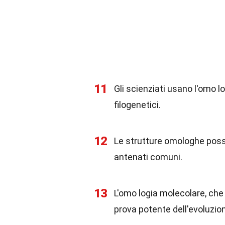
11
Gli scienziati usano l'omo lo
filogenetici.
12
Le strutture omologhe posson
antenati comuni.
13
L'omo logia molecolare, che 
prova potente dell'evoluzio