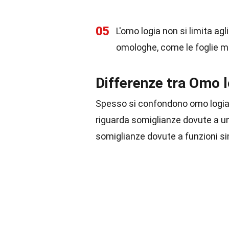
05
L'omo logia non si limita ag
omologhe, come le foglie mo
Differenze tra Omo l
Spesso si confondono omo logia e
riguarda somiglianze dovute a un'
somiglianze dovute a funzioni sim