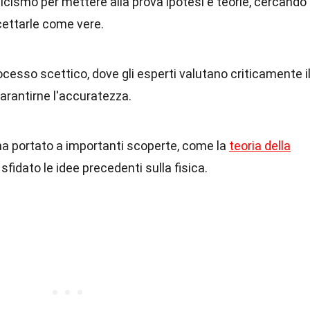
ticismo per mettere alla prova ipotesi e teorie, cercando
cettarle come vere.
rocesso scettico, dove gli esperti valutano criticamente i
garantirne l'accuratezza.
ha portato a importanti scoperte, come la
teoria della
 sfidato le idee precedenti sulla fisica.