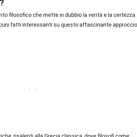
?
o filosofico che mette in dubbio la verità e la certezza
cuni fatti interessanti su questo affascinante approcci
iche, risalenti alla Grecia classica, dove filosofi come