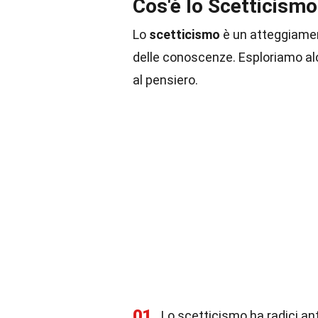
Cos'è lo Scetticismo
Lo
scetticismo
è un atteggiament
delle conoscenze. Esploriamo al
al pensiero.
01
Lo scetticismo ha radici ant