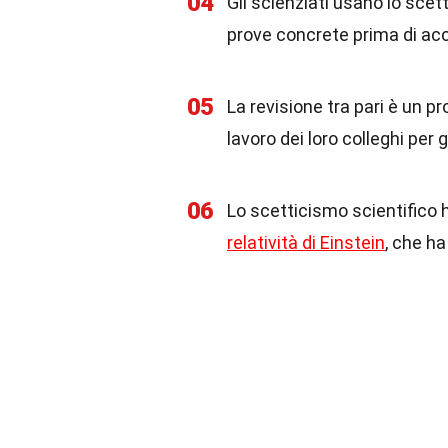
04
Gli scienziati usano lo scet
prove concrete prima di ac
05
La revisione tra pari è un p
lavoro dei loro colleghi per 
06
Lo scetticismo scientifico 
relatività di Einstein
, che ha