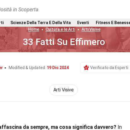
osità in Scoperta
rti
Scienze Della Terra E Della Vita
Eventi
Fitness E Beness
Home
Cultura e le Arti
Arti Visive
33 Fatti Su Effimero
er
Modified & Updated:
19 Dic 2024
Verificato da Esperti
Arti Visive
 affascina da sempre, ma cosa significa davvero?
In