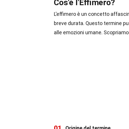
Cos'è l'Effimero?
L'effimero è un concetto affascin
breve durata. Questo termine può 
alle emozioni umane. Scopriamo al
01
Origine del termine