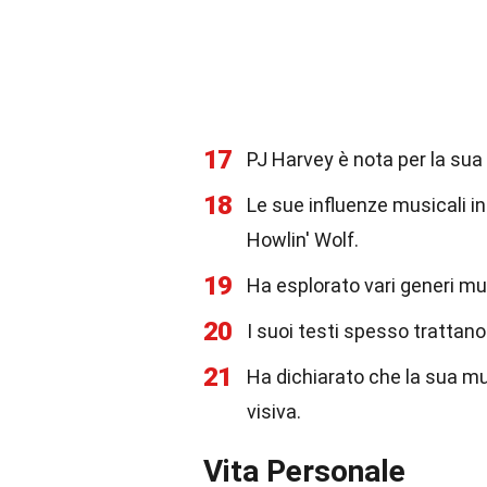
17
PJ Harvey è nota per la sua
18
Le sue influenze musicali i
Howlin' Wolf.
19
Ha esplorato vari generi musi
20
I suoi testi spesso trattano
21
Ha dichiarato che la sua mus
visiva.
Vita Personale