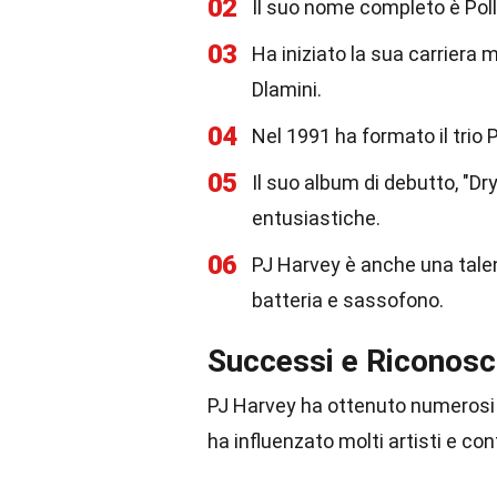
02
Il suo nome completo è Pol
03
Ha iniziato la sua carrier
Dlamini.
04
Nel 1991 ha formato il trio P
05
Il suo album di debutto, "Dr
entusiastiche.
06
PJ Harvey è anche una talen
batteria e sassofono.
Successi e Riconosc
PJ Harvey ha ottenuto numerosi 
ha influenzato molti artisti e co